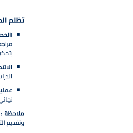
تظلم الط
Iالخطوة الأولية :
مراجع
بتمكي
الالت
الدراس
عملية
نهائي
ملاحظة :
و
وتقديم الت