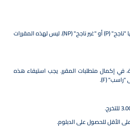
يتم تصنيف المقررات التي لا يتم تقييمها على هذا المقياس على أنها "ناجح" (P) أو "غير ناجح" (NP). ليس لهذه المقررات
الب، لأسباب مبررة، في إكمال متطلبات المقرر. يجب استيفاء هذه
راسب" (F).