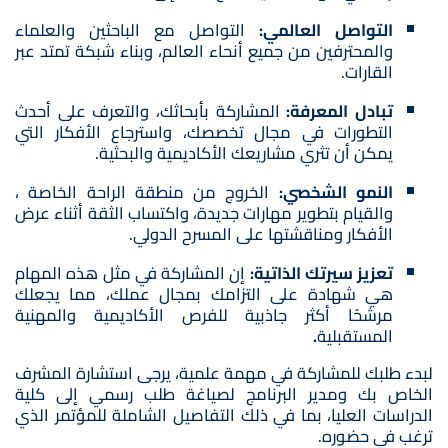
التواصل العالمي:
التواصل مع الباحثين والعلماء
والمحترفين من جميع أنحاء العالم، وبناء شبكة تمتد عبر
القارات.
تبادل المعرفة:
المشاركة بأبحاثك، والتعرف على أحدث
التطورات في مجال تخصصك، واسترجاع الأفكار التي
يمكن أن تثري مشاريعك الأكاديمية والبحثية.
النمو الشخصي:
الخروج من منطقة الراحة الخاصة ،
والقيام بتطوير مهارات جديدة، واكتساب الثقة أثناء عرض
الأفكار ومناقشتها على المسرح الدولي.
تعزيز سيرتك الذاتية:
إن المشاركة في مثل هذه المهام
هي شهادة على التزامك بمجال عملك، مما يجعلك
مرشحًا أكثر جاذبية للفرص الأكاديمية والمهنية
المستقبلية
.
لبدء طلبك للمشاركة في مهمة علمية، يرجى استشارة المشرف
الخاص بك ومدير البرنامج لصياغة طلب رسمي إلى كلية
الدراسات العليا، بما في ذلك التفاصيل الشاملة للمؤتمر الذي
ترغب في حضوره.